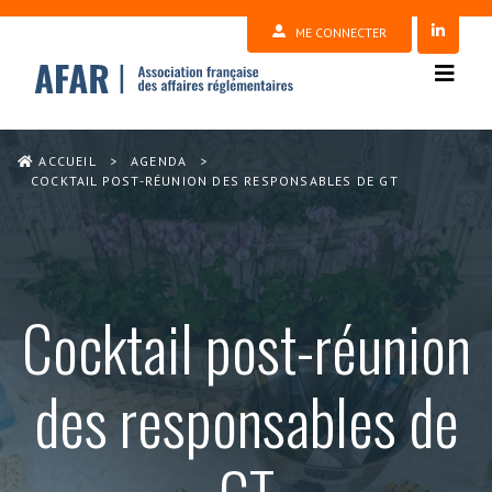
ME CONNECTER
ACCUEIL
>
AGENDA
>
COCKTAIL POST-RÉUNION DES RESPONSABLES DE GT
Cocktail post-réunion
des responsables de