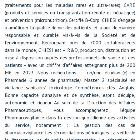
(traitements pour les maladies rares et ultra-rares), CARE
(produits et services en transplantation rénale et hépatique)
et prévention (micronutrition). Certifié B-Corp, CHIESI s'engage
à améliorer la qualité de vie des patients, et à agir de manière
responsable et durable vis-à-vis de la Société et de
l'environnement. Regroupant près de 7000 collaborateurs
dans le monde, CHIESI est – R&D, production, distribution et
mise à disposition auprès des professionnels de santé et des
patients - avec un chiffre d'affaires atteignant plus de 200
M€ en 2023. Nous recherchons : · un/une étudiant(e) en
Pharmacie 6 année de pharmacie/ Master 2 spécialisé en
vigilance sanitaire/ toxicologie Compétences clés: Anglais,
Bonne capacité d’analyse et de synthèse, esprit d’équipe,
autonomie et rigueur Au sein de la Direction des Affaires
Pharmaceutiques, vous accompagnerez l’équipe
Pharmacovigilance dans la gestion quotidienne des activités
du service, notamment : La gestion des cas de
pharmacovigilance Les réconciliations périodiques La veille de
la littérature et de veille réglementaire La détection de