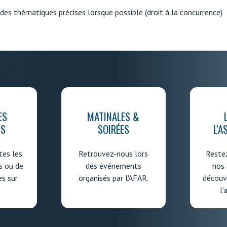
 des thématiques précises lorsque possible (droit à la concurrence)
ES
MATINALES &
IS
SOIRÉES
L'A
es les
Retrouvez-nous lors
Reste
s ou de
des événements
nos 
es sur
organisés par l'AFAR.
découvr
l'