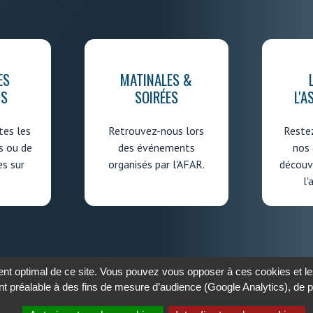
ES
MATINALES &
IS
SOIRÉES
L'A
es les
Retrouvez-nous lors
Reste
s ou de
des événements
nos 
es sur
organisés par l'AFAR.
découvr
l'
t optimal de ce site. Vous pouvez vous opposer à ces cookies et les
t préalable à des fins de mesure d’audience (Google Analytics), de