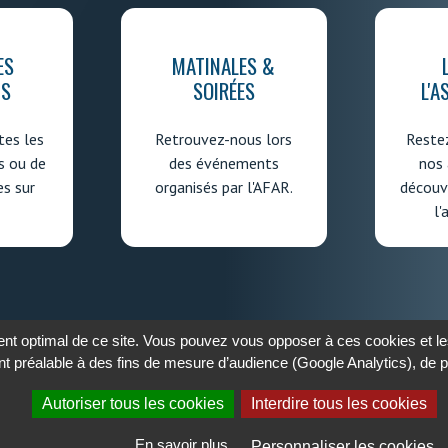
ES
MATINALES &
IS
SOIRÉES
L'A
es les
Retrouvez-nous lors
Reste
s ou de
des événements
nos 
es sur
organisés par l'AFAR.
découvr
l'
t optimal de ce site. Vous pouvez vous opposer à ces cookies et les
t préalable à des fins de mesure d’audience (Google Analytics), de
Autoriser tous les cookies
Interdire tous les cookies
Cookies
Confidentialité
IRES
En savoir plus
Personnaliser les cookies