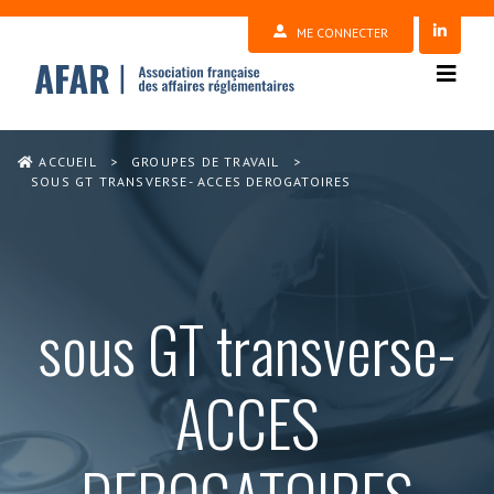
ME CONNECTER
ACCUEIL
>
GROUPES DE TRAVAIL
>
SOUS GT TRANSVERSE- ACCES DEROGATOIRES
sous GT transverse-
ACCES