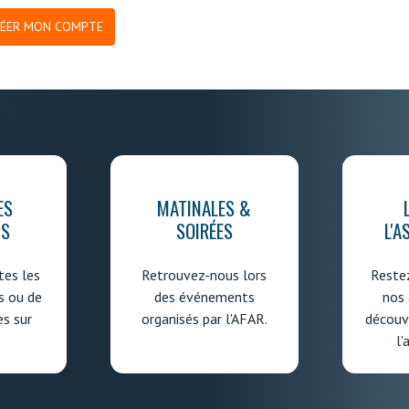
RÉER MON COMPTE
ES
MATINALES &
IS
SOIRÉES
L'A
es les
Retrouvez-nous lors
Reste
s ou de
des événements
nos 
es sur
organisés par l'AFAR.
découvr
l'