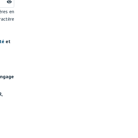
ères en
ractère
té
et
engage
R,