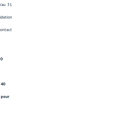
u'au 31
idation
contact
50
 40
é pour