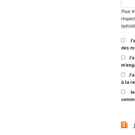
Pour ê
respec
spécial
J’
des m
J’
m’enga
J’
à la r
Je
comme