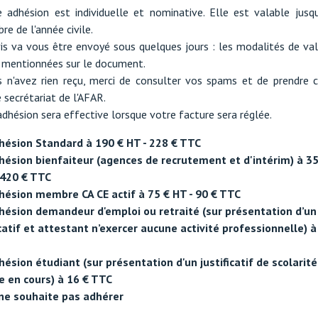
 adhésion est individuelle et nominative. Elle est valable jusq
e de l'année civile.
is va vous être envoyé sous quelques jours : les modalités de val
 mentionnées sur le document.
s n'avez rien reçu, merci de consulter vos spams et de prendre 
 secrétariat de l'AFAR.
adhésion sera effective lorsque votre facture sera réglée.
hésion Standard à 190 € HT - 228 € TTC
hésion bienfaiteur (agences de recrutement et d'intérim) à 3
 420 € TTC
hésion membre CA CE actif à 75 € HT - 90 € TTC
hésion demandeur d'emploi ou retraité (sur présentation d’un
icatif et attestant n’exercer aucune activité professionnelle) à
hésion étudiant (sur présentation d'un justificatif de scolarit
e en cours) à 16 € TTC
 ne souhaite pas adhérer