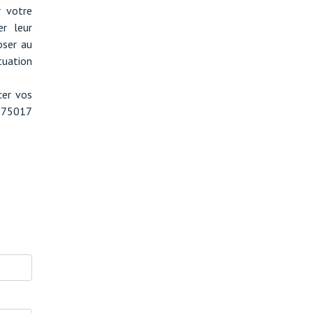
r votre
er leur
oser au
uation
cer vos
 75017