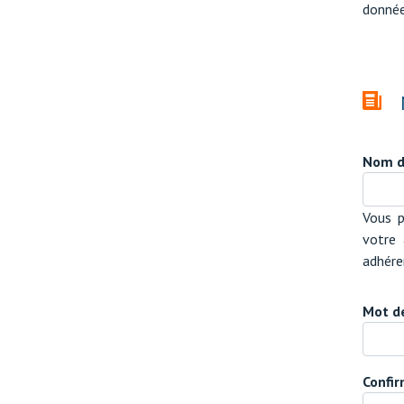
donnée
Nom d'
Vous p
votre 
adhére
Mot d
Confi