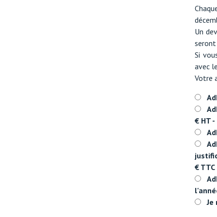
Chaque
décembr
Un dev
seront
Si vou
avec le
Votre 
Ad
Ad
€ HT -
Ad
Ad
justif
€ TTC
Ad
l'anné
Je