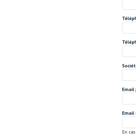
Téléph
Télép
Socié
Email 
Email
En cas