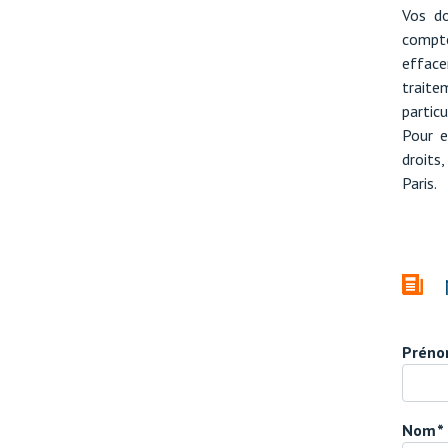
Vos do
compte
efface
trait
particu
Pour e
droits
Paris.
Prén
Nom